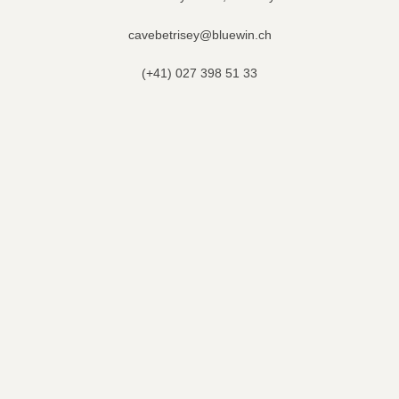
cavebetrisey@bluewin.ch
(+41) 027 398 51 33
Nos horaires
ve : 17h-19h
sa: 09h-12h
Nos réseaux sociaux